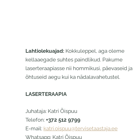
Lahtiolekuajad:
Kokkuleppel, aga oleme
kellaaegade suhtes paindlikud. Pakume
laserteraapiasse nii hommikusi, päevaseid ja
õhtuseid aegu kui ka nädalavahetustel.
LASERTERAAPIA
Juhataja: Katri Õispuu
Telefon:
+372 512 9799
E-mail:
katri.oispuu@tervisetaastaja.ee
Whatsapp: Katri Õispuu