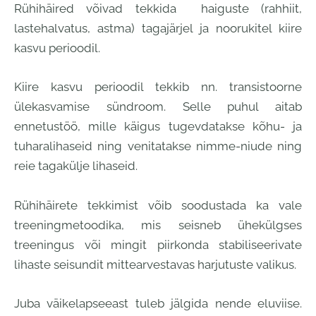
Rühihäired võivad tekkida haiguste (rahhiit,
lastehalvatus, astma) tagajärjel ja noorukitel kiire
kasvu perioodil.
Kiire kasvu perioodil tekkib nn. transistoorne
ülekasvamise sündroom. Selle puhul aitab
ennetustöö, mille käigus tugevdatakse kõhu- ja
tuharalihaseid ning venitatakse nimme-niude ning
reie tagakülje lihaseid.
Rühihäirete tekkimist võib soodustada ka vale
treeningmetoodika, mis seisneb ühekülgses
treeningus või mingit piirkonda stabiliseerivate
lihaste seisundit mittearvestavas harjutuste valikus.
Juba väikelapseeast tuleb jälgida nende eluviise.