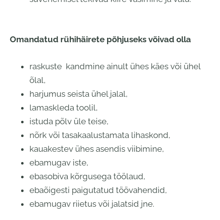
Omandatud rühihäirete põhjuseks võivad olla
raskuste kandmine ainult ühes käes või ühel
õlal,
harjumus seista ühel jalal,
lamaskleda toolil,
istuda põlv üle teise,
nõrk või tasakaalustamata lihaskond,
kauakestev ühes asendis viibimine,
ebamugav iste,
ebasobiva kõrgusega töölaud,
ebaõigesti paigutatud töövahendid,
ebamugav riietus või jalatsid jne.