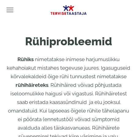
Rühiprobleemid
Rühiks
nimetatakse inimese harjumuslikku
kehahoiakut mistahes tegevuse juures. Igasuguseid
kõrvalekaldeid õige rühi tunnustest nimetatakse
rühihäireteks
. Rühihäired võivad põhjustada
iseloomulikke haigusi või vigastusi. Rühihäiretest
saab eristada kaasasündinuid ja elu jooksul
omandatuid. Kui lapseeas õigele rühile tähelapanu
ei pöörata (ennetustöö) võivad sümptomid
avalduda alles täiskasvanueas. Rühihäirete
süvenemisel tekivad kiire väsimine ja valu.