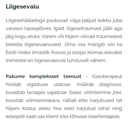
Liigesevalu
Liigesehädadega puutuvad väga paljud kokku juba
varases lapsepõlves. Igast liigesetraumast jääb aga
jälg kogu eluks. Varem või hiljem võivad traumadest
tekkida liigesevaevused. Oma osa mängib siin ka
Eesti niiske ilmastik. Kuivas ja soojas kliimas elavatel
inimestel on liigesevaevusi tunduvalt vähem.
Pakume kompleksset teenust
- füsioterapeut
hindab vigastuse ulatuse, määrab diagnoosi,
tuvastab teraapia vajaduse (laser, võimlemine jne),
koostab võimlemiskava, näitab ette harjutused (et
hiljem kodus oleks hea neid harjutusi teha) ning
edaspidi saab saa klient käia tõhusas laserteraapias.